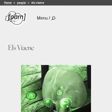
Home
people
els.viaene
Menu /
Els Viaene